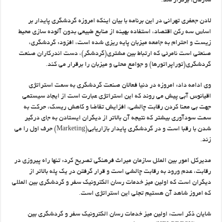
سازمان، برگزار شد.
لادن جعفری تهرانی در این برنامه با بیان اینکه امروزه گردشگری پایدار بر
اساس سه رکن اقتصاد، استفاده بهینه از منابع طبیعی بدون آلوده سازی محیط
زیست و احترام به جامعه میزبان پایه ریزی شده است، افزود: گردشگری،
صنعتی است نامرئی که ارتباط بین مشتری(گردشگر)، دست اندرکاران صنعت
گردشگری(توراپراتورها) و جوامع محلی و میزبان را برقرار می کند.
وی ادامه داد: امروزه در دنیا فعالان صنعت گردشگری به سمت استراتژی
اقیانوس آبی پیش می روند که این استراتژی عبارت است از ایجاد سیستمی
جهت بی معنا کردن رقابت چالشی، افزایش تقاضا و کاهش ریسک، حرکت به
سمت سودآوری بیشتر که نتیجه آن بالاتر از دیگران ایستادن به جای درگیر
شدن با رقبا است و در گردشگری پایدار بازاریابی(Marketing) حرف اول را می
زند.
مدیرکل امور بین الملل سازمان میراث فرهنگی تصریح کرد: تنها راه پیروزی در
رقابت، عدم ورود به رقابت چالشی است و قرار گرفتن در یک پله بالاتر از
دیگران است که اولین میز خدمات رسان الکترونیک سفر و گردشگری بین المللی
که امروز شاهد آن هستیم تجلی این استراتژی است.
شایان ذکر است: اولین میز خدمات رسان الکترونیک سفر و گردشگری بین