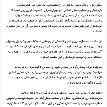
به‌گزارش
ایرانگردنیوز
به ‌نقل از روابط‌عمومی اداره‌کل
میراث‌فرهنگی
،
گردشگری و صنایع‌دستی استان آذربایجان‌شرقی، غلامرضا نوری روز شنبه ۴
مردادماه ۹۹ در دیدار با مدیرکل استان با اشاره به اهمیت و جایگاه ویژه
روستای خشکناب در بستان‌آباد، گفت: «خشکناب یکی از مهم‌ترین ظرفیت‌های
گردشگری این شهرستان محسوب می‌شود که مسیر دسترسی آن در حال تکمیل
است.»
او ادامه داد: «بازسازی و احیای قسمتی از روستای خشکناب برای تبدیل به موزه
روستایی و همچنین ایجاد فرصت تجربه زندگی در روستای تاریخی خشکناب و
آیین‌های سنتی نگاشته شده در شعر معروف حیدربابا استاد شهریار از مهم‌ترین
اهداف ما برای توسعه گردشگری این منطقه است.»
نماینده مردم بستان‌آباد در مجلس شورای اسلامی تأکید کرد: «با توجه به
موقعیت ویژه بستان‌آباد به سبب قرارگیری در مسیر پرتردد گردشگری استان،
لازم است تا شیوه‌های نوین پذیرش گردشگران در این شهرستان به‌صورت
گسترده آموزش داده شود.»
احمد حمزه‌زاده در این دیدار با اشاره به قرارگیری پروژه‌های شاخص
سرمایه‌گذاری گردشگری استان در منطقه بستان‌آباد، بر اهمیت توسعه و تسهیل
فعالیت‌های مرتبط با صنعت گردشگری در این منطقه تأکید کرد و گفت: «با توجه